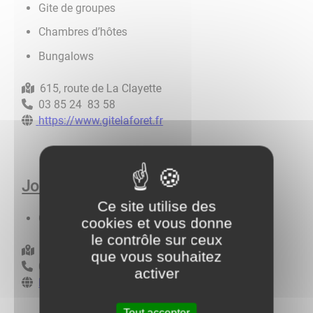
Gite de groupes
Chambres d’hôtes
Bungalows
615, route de La Clayette
03 85 24 83 58
https://www.gitelaforet.fr
Jour de Fête
Ce site utilise des
Gite de groupes
cookies et vous donne
le contrôle sur ceux
295, rue du Bourg
que vous souhaitez
06 72 06 00 98
activer
http://www.gitejourdefete.fr/gite