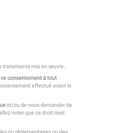
s traitements mis en œuvre ;
er ce consentement à tout
e consentement effectué avant le
que
et/ou de nous demander de
llez noter que ce droit n'est
ales ou réglementaires ou des