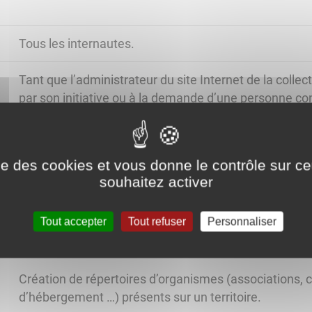
Tous les internautes.
Tant que l’administrateur du site Internet de la collec
par son initiative ou à la demande d’une personne c
Le citoyen qui utilise le service
ise des cookies et vous donne le contrôle sur 
souhaitez activer
Tout accepter
Tout refuser
Personnaliser
Création de répertoires d’organismes (associations,
d’hébergement …) présents sur un territoire.